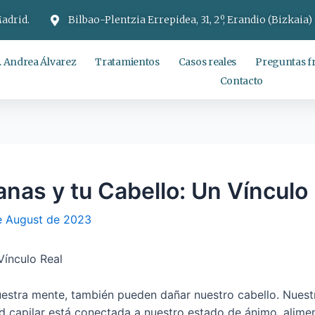
Madrid.
Bilbao-Plentzia Errepidea, 31, 2º, Erandio (Bizkaia)
. Andrea Álvarez
Tratamientos
Casos reales
Preguntas f
Contacto
nas y tu Cabello: Un Vínculo
e August de 2023
Vínculo Real
nuestra mente, también pueden dañar nuestro cabello. Nuest
lud capilar está conectada a nuestro estado de ánimo, alime