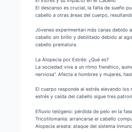
El Estrés y su Impacto en el Cabello
El descanso es crucial, la falta de sueño 
cabello a otras áreas del cuerpo, resultan
Jóvenes experimentan más canas debido al 
cabello sin brillo y debilitado debido al 
cabello prematura.
La Alopecia por Estrés: ¿Qué es?
La sociedad vive a un ritmo frenético, au
nerviosa”. Afecta a hombres y mujeres, hasta
El cuerpo responde al estrés elevando los n
estrés y caída del cabello sigue tres patron
Efluvio telógeno: pérdida de pelo en la fas
Tricotilomanía: arrancarse el cabello comp
Alopecia areata: ataque del sistema inmunol