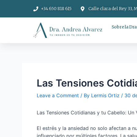
+34 650 818 615
Calle clara del Rey 33, 
Sobre la Dra
Las Tensiones Cotidia
Leave a Comment
/ By
Lermis Ortiz
/
30 d
Las Tensiones Cotidianas y tu Cabello: Un 
El estrés y la ansiedad no solo afectan a 
influenciado por múltiples factores. La sa